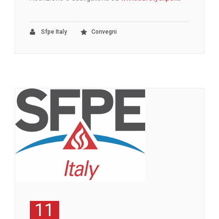
Sfpe Italy
Convegni
11