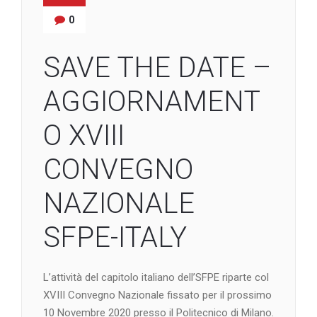
0
SAVE THE DATE –
AGGIORNAMENT
O XVIII
CONVEGNO
NAZIONALE
SFPE-ITALY
L’attività del capitolo italiano dell’SFPE riparte col
XVIII Convegno Nazionale fissato per il prossimo
10 Novembre 2020 presso il Politecnico di Milano.