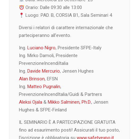
Orario: Dalle 09:30 alle 13:00
Luogo: PAD. B, CORSIA B1, Sala Seminari 4
Diversi i relatori di carattere internazionale che
parteciperanno all’evento.
Ing.
Luciano Nigro
, Presidente SFPE-Italy
Ing. Mirko Damoli, Presidente
PrevenzioneIncendiItalia
Ing.
Davide Mercurio
, Jensen Hughes
Alan Brinson
, EFSN
Ing.
Matteo Pugnalin
,
PrevenzioneIncendItalia/Guidi & Partners
Aleksi Ojala
&
Mikko Salminen, Ph.D.
, Jensen
Hughes & SFPE-Finland
IL SEMINARIO È A PARTECIPAZIONE GRATUITA
fino ad esaurimento posti! Assicurati il tuo posto,
l’iscrizione è obbligatoria su
www.safetyexpo.it
.